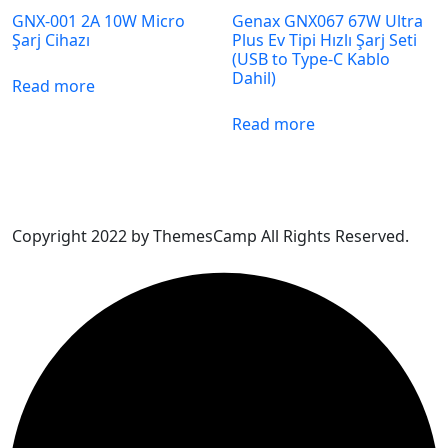
GNX-001 2A 10W Micro
Genax GNX067 67W Ultra
Şarj Cihazı
Plus Ev Tipi Hızlı Şarj Seti
(USB to Type‑C Kablo
Dahil)
Read more
Read more
Copyright 2022 by ThemesCamp All Rights Reserved.